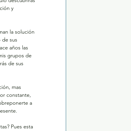
culo descubrirás 
ción y 
man la solución 
o de sus 
ace años las 
 mis grupos de 
arás de sus 
ción, mas 
ior constante, 
sobreponerte a 
resente.
tas? Pues esta 