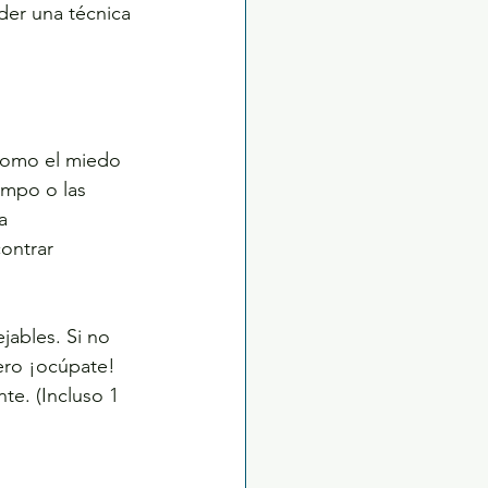
der una técnica 
como el miedo 
iempo o las 
a 
ontrar 
ables. Si no 
ero ¡ocúpate! 
te. (Incluso 1 