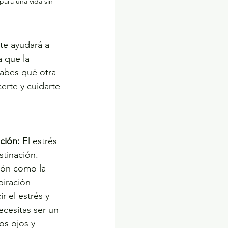
para una vida sin 
te ayudará a 
 que la 
sabes qué otra 
rte y cuidarte 
ación:
 El estrés 
stinación. 
ción como la 
piración 
r el estrés y 
cesitas ser un 
os ojos y 