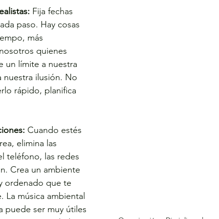
ealistas:
 Fija fechas 
 cada paso. Hay cosas 
iempo, más 
nosotros quienes 
un límite a nuestra 
 nuestra ilusión. No 
rlo rápido, planifica 
ciones:
 Cuando estés 
ea, elimina las 
l teléfono, las redes 
ión. Crea un ambiente 
 y ordenado que te 
. La música ambiental 
a puede ser muy útiles 