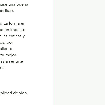
cause una buena 
editar).
o:
 La forma en 
ene un impacto 
las críticas y 
os, por 
liento. 
 tu mejor 
s a sentirte 
ma.
alidad de vida, 