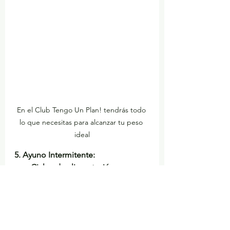
En el Club Tengo Un Plan! tendrás todo 
lo que necesitas para alcanzar tu peso 
ideal
5. Ayuno Intermitente:
Ciclos de alimentación y 
ayuno:
 Implica alternar 
períodos de alimentación con 
períodos de ayuno, lo que 
puede mejorar la salud 
metabólica y la pérdida de 