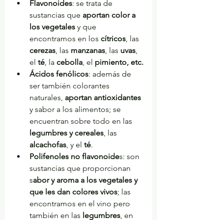
Flavonoides
: se trata de 
sustancias que 
aportan color a 
los vegetales
 y que 
encontramos en los 
cítricos
, las 
cerezas
, las 
manzanas
, las 
uvas
, 
el 
té
, la 
cebolla
, el 
pimiento, etc.
Ácidos fenólicos
: además de 
ser también colorantes 
naturales, 
aportan antioxidantes
y sabor a los alimentos; se 
encuentran sobre todo en las
legumbres y cereales
, las 
alcachofas
, y el 
té
.
Polifenoles no flavonoide
s: son 
sustancias que proporcionan 
s
abor y aroma a los vegetales y 
que les dan colores vivos
; las 
encontramos en el vino pero 
también en las 
legumbres
, en 