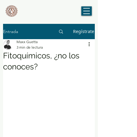
Regístrate
Entrada
Maxx Guetta
3 min de lectura
Fitoquímicos, ¿no los
conoces?