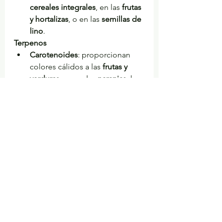
cereales integrales
, en las 
frutas 
y hortalizas
, o en las 
semillas de 
lino
.
Terpenos
Carotenoides
: proporcionan 
colores cálidos a las 
frutas y 
verduras
, como las 
naranjas
, las
zanahorias
, el
 mango
, la 
sandía
, 
el 
pomelo
, los 
pimientos
, la 
papaya
, el 
tomate
, la 
calabaza
, 
etc.
No carotenoides
: podemos 
encontrar estos compuestos 
fitoquímicos en la 
soja
, la 
mandioca
, la 
quinoa
, o los 
aceites de origen vegetal
.
Tioles o componentes azufrados
Indoles
: estas sustancias las 
encontramos principales en las 