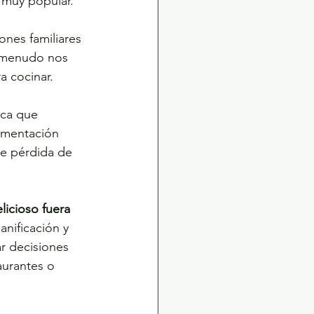
 muy popular. 
iones familiares 
a menudo nos 
 cocinar. 
ica que 
imentación 
de pérdida de 
licioso fuera 
nificación y 
 decisiones 
aurantes o 