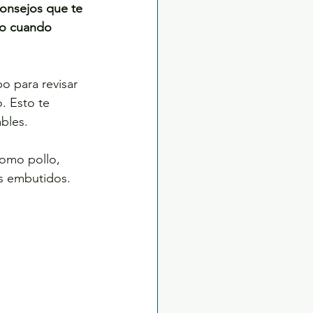
onsejos que te 
so cuando 
o para revisar 
. Esto te 
ables.
como pollo, 
os embutidos.