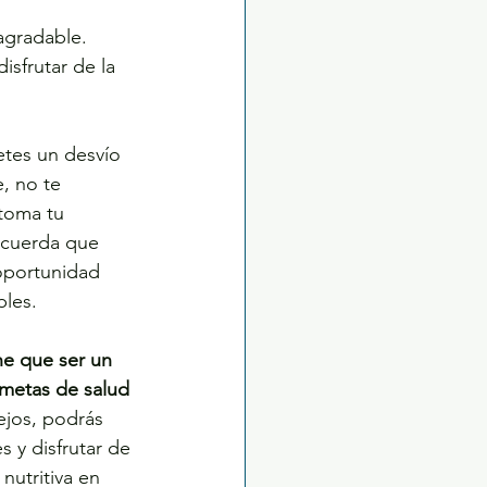
agradable. 
sfrutar de la 
etes un desvío 
, no te 
toma tu 
ecuerda que 
oportunidad 
bles.
ne que ser un 
 metas de salud 
jos, podrás 
s y disfrutar de 
nutritiva en 