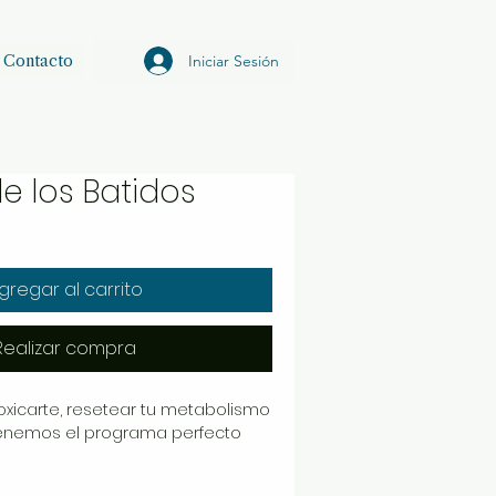
Iniciar Sesión
Contacto
e los Batidos
io
ta
gregar al carrito
Realizar compra
toxicarte, resetear tu metabolismo
Tenemos el programa perfecto