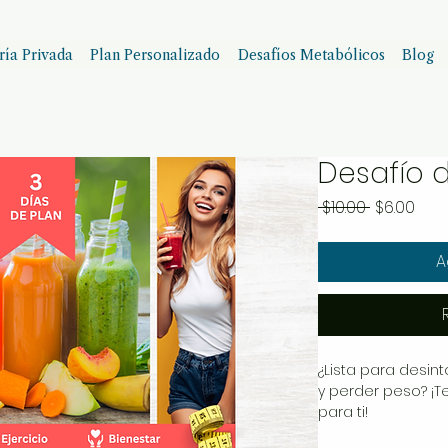
ía Privada
Plan Personalizado
Desafíos Metabólicos
Blog
Desafío d
Precio
Prec
 $10.00 
$6.00
de
ofer
A
¿Lista para desin
y perder peso? ¡
para ti!