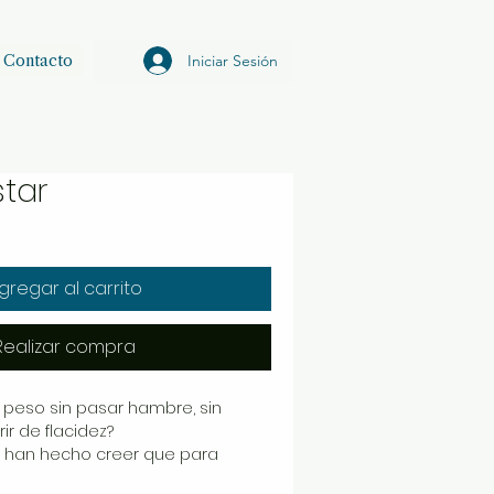
Iniciar Sesión
Contacto
tar
io
ta
gregar al carrito
Realizar compra
 peso sin pasar hambre, sin
rir de flacidez?
 han hecho creer que para
e comer como pajarito, contar