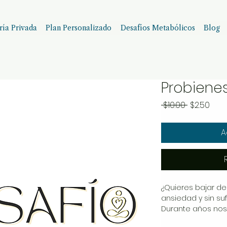
ía Privada
Plan Personalizado
Desafíos Metabólicos
Blog
Probienes
Precio
Prec
 $10.00 
$2.50
de
ofer
A
¿Quieres bajar de
ansiedad y sin suf
Durante años nos
adelgazar hay qu