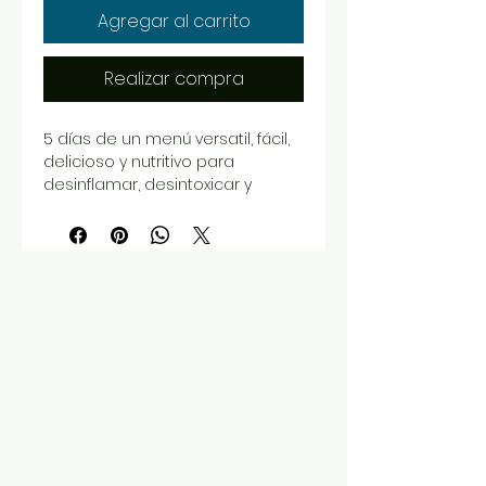
Agregar al carrito
Realizar compra
5 días de un menú versatil, fácil,
delicioso y nutritivo para
desinflamar, desintoxicar y
perder peso.
Lista de compras, explicación
en video, recetas detalladas y
toda la garantía de Tengo Un
Plan! Para que adquieras un
desafío que siempre te dará los
resultados deseados.