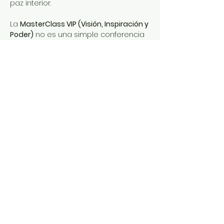
paz interior.
La 
MasterClass VIP (Visión, Inspiración y 
Poder)
 no es una simple conferencia 
teórica ni un seminario más. Es tu 
santuario psicoemocional semanal. 
Es un espacio exclusivo, seguro y 
blindado que he diseñado 
meticulosamente para que puedas 
dejar tu pesada armadura en la 
puerta, soltar el control y permitirte el 
lujo de que alguien más te sostenga 
a ti.
La Experiencia de Transformación
Durante este encuentro en vivo de 
los viernes (que también puedes 
disfrutarlo grabado), nos 
sumergimos en las aguas más 
profundas de tu…