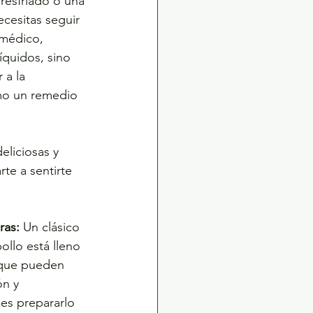
resfriado o una 
cesitas seguir 
médico, 
quidos, sino 
 a la 
mo un remedio 
eliciosas y 
te a sentirte 
ras:
 Un clásico 
ollo está lleno 
s que pueden 
ón y 
es prepararlo 