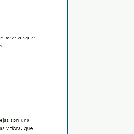
rutar en cualquier 
o
tejas son una 
s y fibra, que 