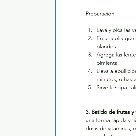
Preparación:
Lava y pica las v
En una olla grand
blandos.
Agrega las lente
pimienta.
Lleva a ebullici
minutos, o hasta
Sirve la sopa cal
3. Batido de frutas y
una forma rápida y f
dosis de vitaminas, m