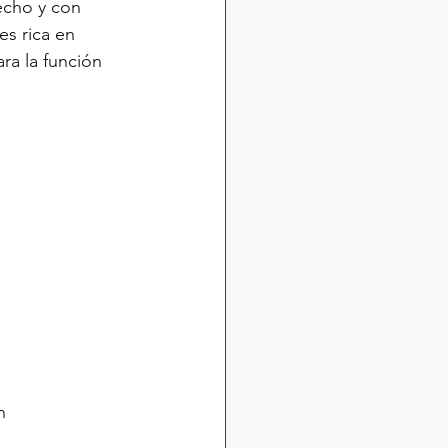
fecho y con 
s rica en 
ra la función 
n