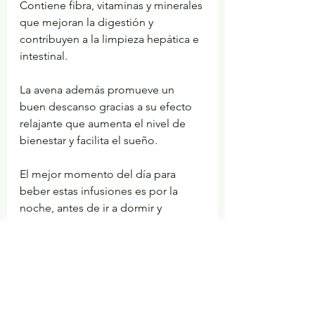
Contiene fibra, vitaminas y minerales 
que mejoran la digestión y 
contribuyen a la limpieza hepática e 
intestinal. 
La avena además promueve un 
buen descanso gracias a su efecto 
relajante que aumenta el nivel de 
bienestar y facilita el sueño.
El mejor momento del día para 
beber estas infusiones es por la 
noche, antes de ir a dormir y 
evitando consumir alimentos 
después de haber tomado la 
infusión (puedes beber agua). 
En el caso que quieras realizar un 
detox profundo de tu hígado, 