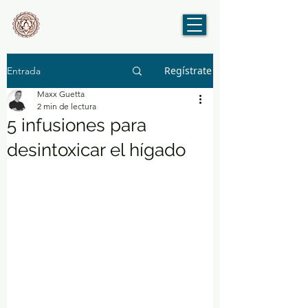
Regístrate
Entrada
Maxx Guetta
2 min de lectura
5 infusiones para
desintoxicar el hígado