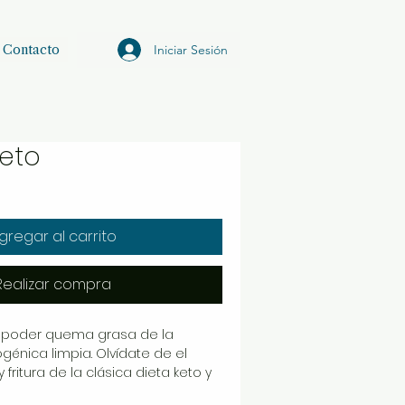
Iniciar Sesión
Contacto
Keto
io
ta
gregar al carrito
Realizar compra
 poder quema grasa de la
génica limpia. Olvídate de el
fritura de la clásica dieta keto y
tegia holística y natural de Tengo