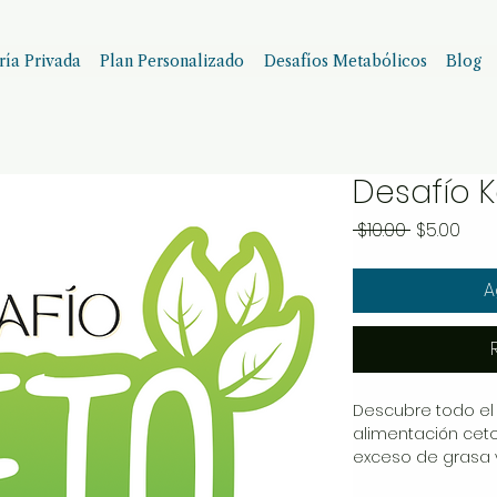
ía Privada
Plan Personalizado
Desafíos Metabólicos
Blog
Desafío 
Precio
Prec
 $10.00 
$5.00
de
ofer
A
Descubre todo el
alimentación ceto
exceso de grasa y 
descubre la estra