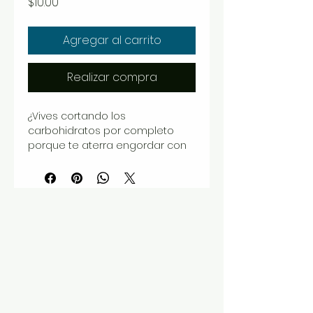
Precio
$10.00
Agregar al carrito
Realizar compra
¿Vives cortando los
carbohidratos por completo
porque te aterra engordar con
tan solo mirarlos? Durante años
nos han hecho creer que el
arroz, la papa y la avena son el
enemigo absoluto de la pérdida
de peso.
Pero eliminar los carbohidratos
de forma drástica y vivir a base
de lechuga solo tiene un
resultado: te quedas sin energía,
arruinas tu humor, pones tu