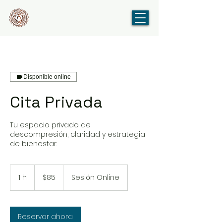
Disponible online
Cita Privada
Tu espacio privado de
descompresión, claridad y estrategia
de bienestar.
85
dólares
1 h
1
$85
Sesión Online
estadounidenses
Reservar ahora