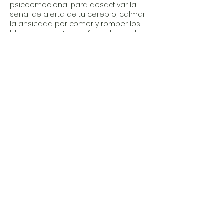
psicoemocional para desactivar la
señal de alerta de tu cerebro, calmar
la ansiedad por comer y romper los
bloqueos que te han frenado en el
pasado.
🎥 Grabación y Soporte de la Sesión:
Recibirás el acceso a la grabación en
video de nuestro encuentro para que
puedas repasar cada
recomendación a tu propio ritmo,
junto con el material de apoyo digital
que se derive de tu caso.
Tu tiempo y tu salud son tus activos
más valiosos. Reserva tu sesión y
comencemos a construir tu bienestar
en paz.
Datos de contacto